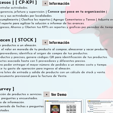
cesos | [ CP-KPI ]
+
Información
ntrolar actividades.
erencia, jefatura y supervisión. |
Conoce que pasa en tu organización
|
s y sus actividades por localidades.
umplimiento | Clasifica los reportes | Agrega Comentarios y Tareas | Adjunta ev
 reporte para agilizar la solución o informar de los avances.
gresos, Ahorros y Obeten tus KPI's en reportes y graficas por periodos de tiemp
acen | [ STOCK ]
+
Información
de productos a un almacén.
e el valor en moneda de tu producto al comprar, almacenar y sacar producto.
roveedores, identifica el origen de compra de tus productos. ​
roductos y precisos, genera códigos QR para identificación de tus productos.
ctos asociado hasta con 5 proveedores y diferentes precios. ​
para poder entregar el mayor número de pedidos a un mínimo costo y tiempo.
e tu gasto de operación para ingre
so al almacén.
era lotes de entrada y salida de producto con un cálculo de stock y venta. ​
ocumento provisional para la factura de Venta.
urvey ]
+
Ver Demo
ción de productos o servicios.
e preguntas y encuestados.
o de información.
 periodo de fechas o preguntas.
stados.