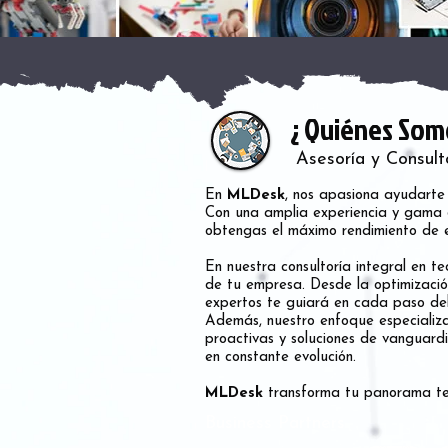
¿ Quiénes Som
Asesoría y Consult
En
MLDesk
, nos apasiona ayudarte 
Con una amplia experiencia y gama d
obtengas el máximo rendimiento de e
En nuestra consultoría integral en t
de tu empresa. Desde la optimizació
expertos te guiará en cada paso del 
Además, nuestro enfoque especializa
proactivas y soluciones de vanguard
en constante evolución.
MLDesk
transforma tu panorama tec
Business Partners