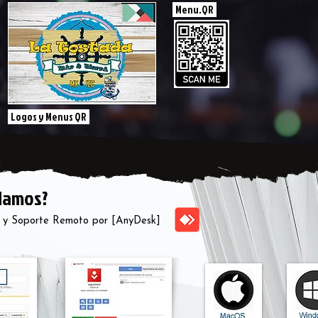
Menu.QR
Logos y Menus QR
damos?
ía y Soporte Remoto por [AnyDesk]