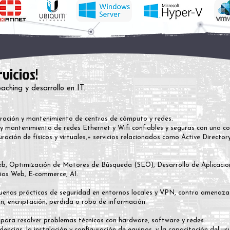
vicios!
aching y desarrollo en IT.
uración y mantenimiento de centros de cómputo y redes.
n y mantenimiento de redes Ethernet y Wifi confiables y seguras con una co
guración de físicos y virtuales,+ servicios relacionados como Active Directo
Web, Optimización de Motores de Búsqueda (SEO), Desarrollo de Aplicaci
tios Web, E-commerce, AI.
uenas prácticas de seguridad en entornos locales y VPN, contra amenazas
ión, encriptación, perdida o robo de información.
s para resolver problemas técnicos con hardware, software y redes.
idencias, la instalación y configuración de equipos, y la capacitación del us