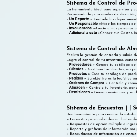
Sistema de Control de Pro
La herramienta ideal para supervisar y co
Recomendado para niveles de dirección, g
Un Reporte
-
» Controla los departamento
Un Responsable
-
»Mide los tiempos de c
Involucrados
-
»Asocia a mas personas al
Adicional a esto
-
»Conoce tus Gastos, In
Sistema de Control de Alm
Facilita la gestión de entrada y salida 
Logra el control de tu inventario, conoc
Proveedores
-
» Genera tu catálogo de p
Clientes
-
» Gestiona tus clientes, sus p
Productos
-
» Crea tu catálogo de produ
Pedidos
-
» Su objetivo es la logística 
Ordenes de Compra
-
» Controla y conoc
Almacen
-
» Controla tu Inventario, gen
Remisiones
-
» Genera remisiones y su d
Sistema de Encuestas | [ S
Una herramienta para conocer la satisfac
» Encuestas personalizadas sin límites d
» Respuestas de opción múltiple o ingres
» Reporte y gráficas de información por
» Recaudación de información de encue